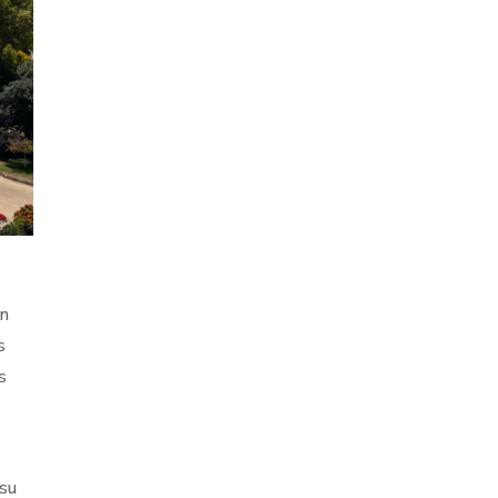
en
s
s
 su