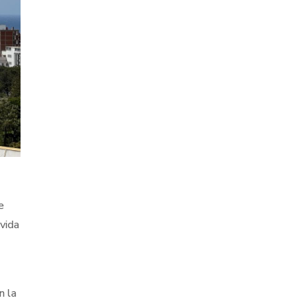
e
 vida
n la