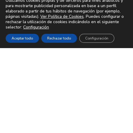
Utilizamos cookies propias y de terceros para fines analíticos y
para mostrarte publicidad personalizada en base a un perfil
elaborado a partir de tus hábitos de navegación (por ejemplo,
páginas visitadas).
Ver Política de Cookies
. Puedes configurar o
rechazar la utilización de cookies indicándolo en el siguiente
selector:
Configuración
Aceptar todo
Rechazar todo
Configuración
© 2023-2026
Apartamentos Bruja
|
Aviso