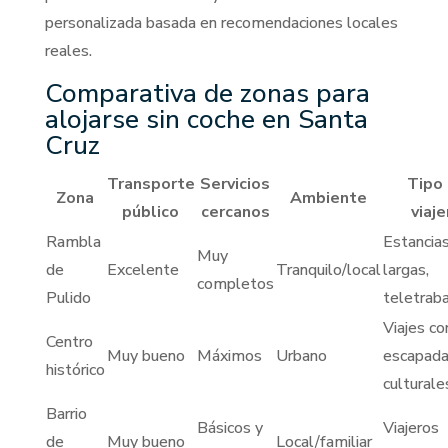
personalizada basada en recomendaciones locales
reales.
Comparativa de zonas para
alojarse sin coche en Santa
Cruz
Transporte
Servicios
Tipo
Zona
Ambiente
público
cercanos
viaje
Rambla
Estancia
Muy
de
Excelente
Tranquilo/local
largas,
completos
Pulido
teletraba
Viajes co
Centro
Muy bueno
Máximos
Urbano
escapad
histórico
culturale
Barrio
Básicos y
Viajeros
de
Muy bueno
Local/familiar