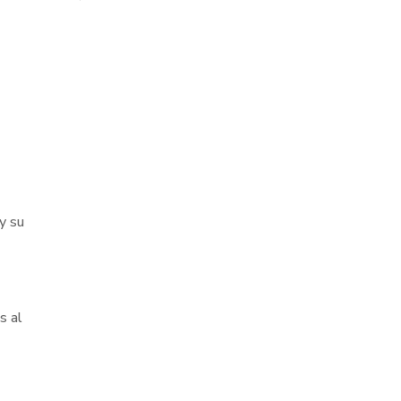
 y su
s al