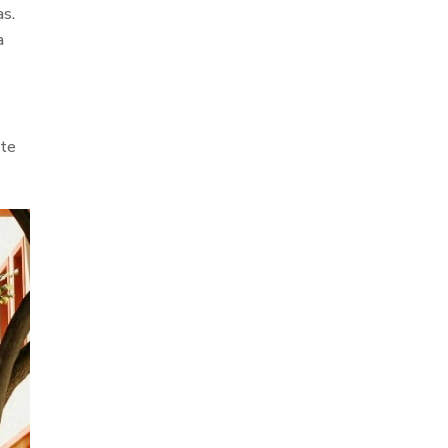
as.
a
nte