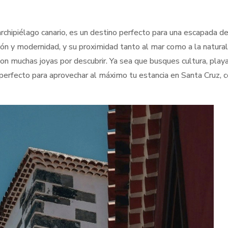
archipiélago canario, es un destino perfecto para una escapada d
ión y modernidad, y su proximidad tanto al mar como a la natura
 con muchas joyas por descubrir. Ya sea que busques cultura, playa
 perfecto para aprovechar al máximo tu estancia en Santa Cruz, 