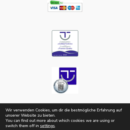
Wir verwenden Cookies, um dir die bestmögliche Erfahrung auf
unserer Website zu bieten.
© 2023-2026
Apartamentos Bruja
|
Legal
You can find out more about which cookies we are using or
switch them off in
settings
.
|
|
Notice
Privacy Policy
Cookies policy