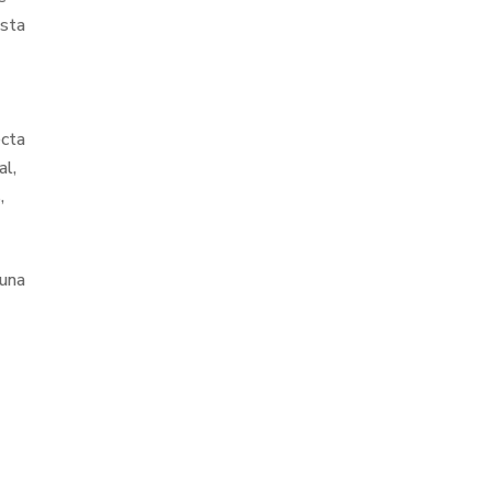
asta
ecta
al,
,
 una