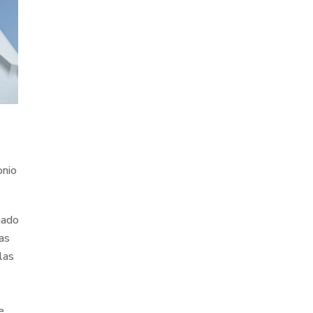
onio
ñado
as
las
e