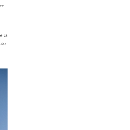
ece
e la
ilo