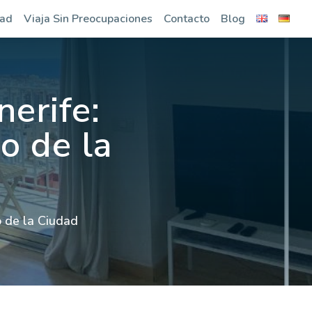
dad
Viaja Sin Preocupaciones
Contacto
Blog
erife:
o de la
o de la Ciudad