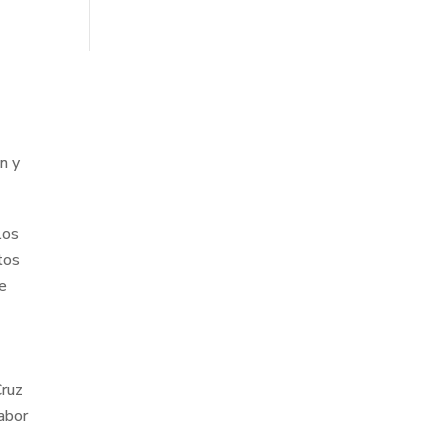
n y
los
tos
fe
Cruz
sabor