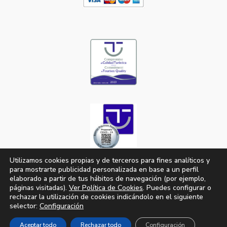
Utilizamos cookies propias y de terceros para fines analíticos y
para mostrarte publicidad personalizada en base a un perfil
elaborado a partir de tus hábitos de navegación (por ejemplo,
páginas visitadas).
Ver Política de Cookies
. Puedes configurar o
© 2023-2026
Apartamentos Bruja
|
Aviso
rechazar la utilización de cookies indicándolo en el siguiente
selector:
Configuración
|
|
Legal
Política de Privacidad
Política de Cookies
Desarrollado por
SoyDigital Network, S.L.U.
Aceptar todo
Rechazar todo
Configuración